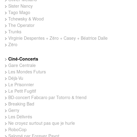
>
Sister Nancy
>
Tago Mago
>
Tchewsky & Wood
>
The Operator
>
Trunks
>
Virginie Despentes + Zëro + Casey + Béatrice Dalle
>
Zëro
>
Ciné-Concerts
>
Gare Centrale
>
Les Mondes Futurs
>
Déjà-Vu
>
Le Prisonnier
>
Le Petit Fugitif
>
BD-concert Fabcaro par Totorro & friend
>
Breaking Bad
>
Gerry
>
Les Délivrés
>
Ne croyez surtout pas que je hurle
>
RoboCop
>
Salomé par Forever Pavot