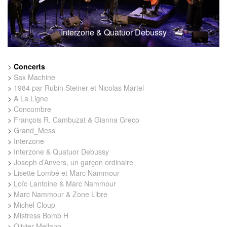
Interzone & Quatuor Debussy
>
Concerts
>
Sax Machine
>
1984 par Rubin Steiner et Nicolas Martel
>
A La Ligne
>
Concombre
>
François R. Cambuzat & Gianna Greco
>
Grand_Mess
>
Interzone
>
Interzone & Quatuor Debussy
>
Joseph d’Anvers, un garçon ordinaire
>
Lisette Lombé et Marc Nammour
>
Loïc Lantoine & Marc Nammour
>
Marc Nammour & Zone Libre
>
Michel Cloup
>
Mistress Bomb H
>
Olivier Mellano