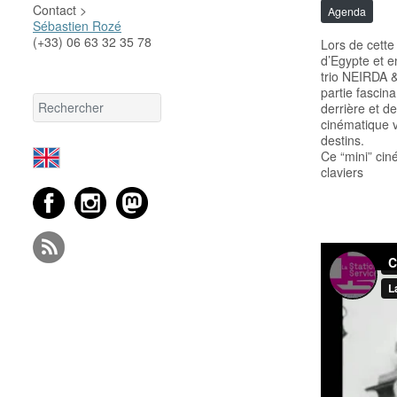
Contact >
Agenda
Sébastien Rozé
(+33) 06 63 32 35 78
Lors de cette
d’Egypte et e
trio NEIRDA 
partie fascin
derrière et d
cinématique v
destins.
Ce “mini” ci
claviers