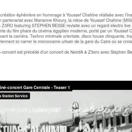
 création éphémère en hommage à Youssef Chahine réalisée avec l’Inst
n partenariat avec Marianne Khoury, la nièce de Youssef Chahine (MISR
& Z3RO featuring STEPHEN BESSE revisite avec un regard electro live 
ante du film phare du cinéma égyptien moderne, porté par un Youssef 
evant la caméra. Techno minimale orientale, disco house clinquante, tr
iennent ici narrer le microcosme urbain de la gare du Caire où se crois
né-concert est précédé d’un concert de NeirdA & Z3ero avec Stephen B