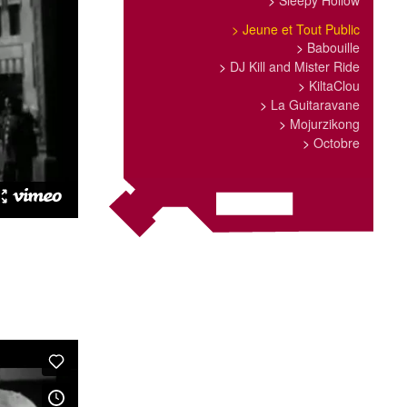
>
Sleepy Hollow
>
Jeune et Tout Public
>
Babouille
>
DJ Kill and Mister Ride
>
KiltaClou
>
La Guitaravane
>
Mojurzikong
>
Octobre