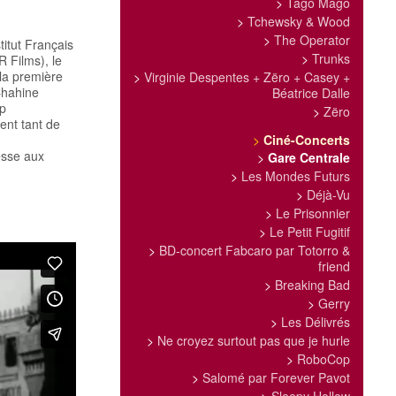
>
Tago Mago
>
Tchewsky & Wood
>
The Operator
itut Français
>
Trunks
 Films), le
la première
>
Virginie Despentes + Zëro + Casey +
Chahine
Béatrice Dalle
ap
>
Zëro
ent tant de
>
Ciné-Concerts
esse aux
>
Gare Centrale
>
Les Mondes Futurs
>
Déjà-Vu
>
Le Prisonnier
>
Le Petit Fugitif
>
BD-concert Fabcaro par Totorro &
friend
>
Breaking Bad
>
Gerry
>
Les Délivrés
>
Ne croyez surtout pas que je hurle
>
RoboCop
>
Salomé par Forever Pavot