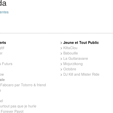
da
entes
erts
>
Jeune et Tout Public
tif
>
KiltaClou
er
>
Babouille
>
La Guitaravane
 Futurs
>
Mojurzikong
>
Octobre
low
>
DJ Kill and Mister Ride
ale
Fabcaro par Totorro & friend
s
ad
urtout pas que je hurle
 Forever Pavot