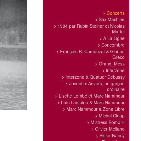
>
Concerts
>
Sax Machine
>
1984 par Rubin Steiner et Nicolas
Martel
>
A La Ligne
>
Concombre
>
François R. Cambuzat & Gianna
Greco
>
Grand_Mess
>
Interzone
>
Interzone & Quatuor Debussy
>
Joseph d’Anvers, un garçon
ordinaire
>
Lisette Lombé et Marc Nammour
>
Loïc Lantoine & Marc Nammour
>
Marc Nammour & Zone Libre
>
Michel Cloup
>
Mistress Bomb H
>
Olivier Mellano
>
Sister Nancy