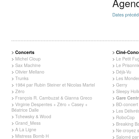
Agen
Dates précéd
>
Concerts
>
Ciné-Conc
>
Michel Cloup
>
Le Petit Fugi
>
Sax Machine
>
Le Prisonni
>
Olivier Mellano
>
Déjà-Vu
>
Trunks
>
Les Mondes
>
1984 par Rubin Steiner et Nicolas Martel
>
Gerry
>
Zëro
>
Sleepy Hol
>
François R. Cambuzat & Gianna Greco
>
Gare Centr
>
Virginie Despentes + Zëro + Casey +
>
BD-concert 
Béatrice Dalle
>
Les Délivré
>
Tchewsky & Wood
>
RoboCop
>
Grand_Mess
>
Breaking B
>
A La Ligne
>
Ne croyez s
>
Mistress Bomb H
>
Salomé par