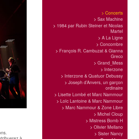
>
Concerts
>
Sax Machine
>
1984 par Rubin Steiner et Nicolas
Martel
>
A La Ligne
>
Concombre
>
François R. Cambuzat & Gianna
Greco
>
Grand_Mess
>
Interzone
>
Interzone & Quatuor Debussy
>
Joseph d’Anvers, un garçon
ordinaire
>
Lisette Lombé et Marc Nammour
>
Loïc Lantoine & Marc Nammour
>
Marc Nammour & Zone Libre
>
Michel Cloup
>
Mistress Bomb H
>
Olivier Mellano
ons.
>
Sister Nancy
ntribuerez à