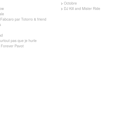
>
Octobre
low
>
DJ Kill and Mister Ride
ale
Fabcaro par Totorro & friend
s
ad
urtout pas que je hurle
 Forever Pavot