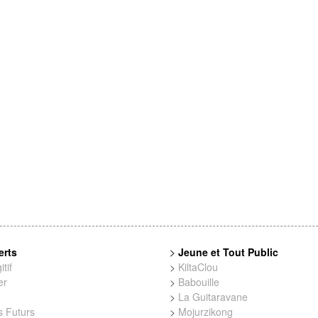
erts
>
Jeune et Tout Public
tif
>
KiltaClou
er
>
Babouille
>
La Guitaravane
 Futurs
>
Mojurzikong