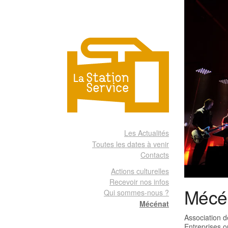
Les Actualités
Toutes les dates à venir
Contacts
Actions culturelles
Recevoir nos infos
Mécé
Qui sommes-nous ?
Mécénat
Association d
Entreprises o