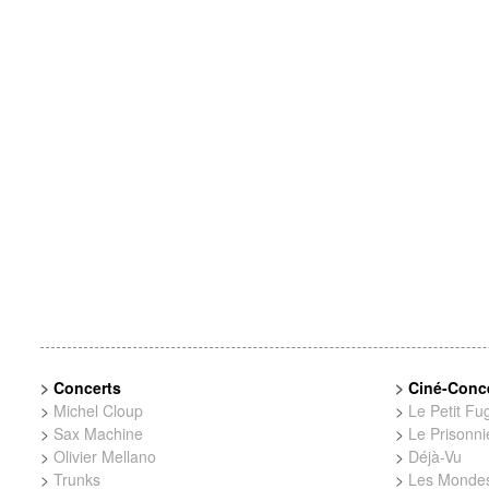
>
Concerts
>
Ciné-Conc
>
Michel Cloup
>
Le Petit Fugi
>
Sax Machine
>
Le Prisonni
>
Olivier Mellano
>
Déjà-Vu
>
Trunks
>
Les Mondes