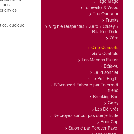
>
Tago Mago
à nous
>
Tchewsky & Wood
os envies
>
The Operator
>
Trunks
et ce, quelque
>
Virginie Despentes + Zëro + Casey +
Béatrice Dalle
>
Zëro
>
Ciné-Concerts
>
Gare Centrale
>
Les Mondes Futurs
>
Déjà-Vu
>
Le Prisonnier
>
Le Petit Fugitif
>
BD-concert Fabcaro par Totorro &
friend
>
Breaking Bad
>
Gerry
>
Les Délivrés
>
Ne croyez surtout pas que je hurle
>
RoboCop
>
Salomé par Forever Pavot