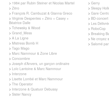
>
1984 par Rubin Steiner et Nicolas Martel
>
Gerry
>
Zëro
>
Sleepy Hol
>
François R. Cambuzat & Gianna Greco
>
Gare Centr
>
Virginie Despentes + Zëro + Casey +
>
BD-concert 
Béatrice Dalle
>
Les Délivré
>
Tchewsky & Wood
>
RoboCop
>
Grand_Mess
>
Breaking B
>
A La Ligne
>
Ne croyez s
>
Mistress Bomb H
>
Salomé par
>
Tago Mago
>
Marc Nammour & Zone Libre
>
Concombre
>
Joseph d’Anvers, un garçon ordinaire
>
Loïc Lantoine & Marc Nammour
>
Interzone
>
Lisette Lombé et Marc Nammour
>
The Operator
>
Interzone & Quatuor Debussy
>
Sister Nancy