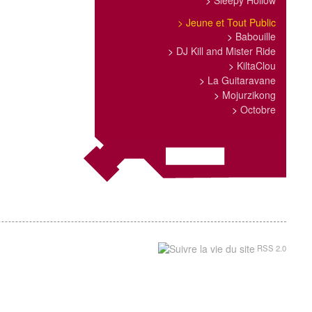
>
Sleepy Hollow
>
Jeune et Tout Public
>
Babouille
>
DJ Kill and Mister Ride
>
KiltaClou
>
La Guitaravane
>
Mojurzikong
>
Octobre
RSS 2.0