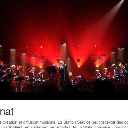
nat
e création et diffusion musicale, La Station Service peut recevoir des d
u particuliers, en soutenant les activités de La Station Service, vous co