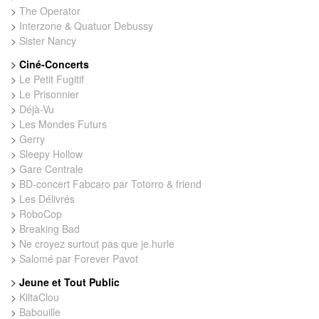
>
The Operator
>
Interzone & Quatuor Debussy
>
Sister Nancy
>
Ciné-Concerts
>
Le Petit Fugitif
>
Le Prisonnier
>
Déjà-Vu
>
Les Mondes Futurs
>
Gerry
>
Sleepy Hollow
>
Gare Centrale
>
BD-concert Fabcaro par Totorro & friend
>
Les Délivrés
>
RoboCop
>
Breaking Bad
>
Ne croyez surtout pas que je hurle
>
Salomé par Forever Pavot
>
Jeune et Tout Public
>
KiltaClou
>
Babouille