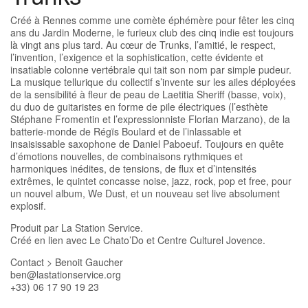
Créé à Rennes comme une comète éphémère pour fêter les cinq
ans du Jardin Moderne, le furieux club des cinq indie est toujours
là vingt ans plus tard. Au cœur de Trunks, l’amitié, le respect,
l’invention, l’exigence et la sophistication, cette évidente et
insatiable colonne vertébrale qui tait son nom par simple pudeur.
La musique tellurique du collectif s’invente sur les ailes déployées
de la sensibilité à fleur de peau de Laetitia Sheriff (basse, voix),
du duo de guitaristes en forme de pile électriques (l’esthète
Stéphane Fromentin et l’expressionniste Florian Marzano), de la
batterie-monde de Régïs Boulard et de l’inlassable et
insaisissable saxophone de Daniel Paboeuf. Toujours en quête
d’émotions nouvelles, de combinaisons rythmiques et
harmoniques inédites, de tensions, de flux et d’intensités
extrêmes, le quintet concasse noise, jazz, rock, pop et free, pour
un nouvel album, We Dust, et un nouveau set live absolument
explosif.
Produit par La Station Service.
Créé en lien avec Le Chato’Do et Centre Culturel Jovence.
Contact > Benoit Gaucher
ben
@
lastationservice.org
+33) 06 17 90 19 23‬