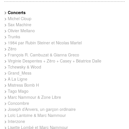
>
Concerts
>
Michel Cloup
>
Sax Machine
>
Olivier Mellano
>
Trunks
>
1984 par Rubin Steiner et Nicolas Martel
>
Zëro
>
François R. Cambuzat & Gianna Greco
>
Virginie Despentes + Zëro + Casey + Béatrice Dalle
>
Tchewsky & Wood
>
Grand_Mess
>
A La Ligne
>
Mistress Bomb H
>
Tago Mago
>
Marc Nammour & Zone Libre
>
Concombre
>
Joseph d’Anvers, un garçon ordinaire
>
Loïc Lantoine & Marc Nammour
>
Interzone
>
Lisette Lombé et Marc Nammour