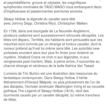
et psychédélisme, groove et odyssée, les magnifiques
symphonies minimales de TAGO MAGO nous embarquent dans
d’impétueuses et passionnantes aventures sonores.
Sleepy Hollow, la légende du cavalier sans tête
avec Johnny Depp, Christina Ricci, Christopher Walken
En 1799, dans une bourgade de La Nouvelle-Angleterre,
plusieurs cadavres sont successivement retrouvés décapités. Les
têtes ont disparu. Terrifiés, les habitants sont persuadés que ces
meurtres sont commis par un étrange et furieux cavalier, dont la
rumeur prétend qu’il est lui-même sans tête. Les autorités new-
yorkaises envoient alors leur plus fin limier pour éclaircir ce
mystère. Ichabod Crane ne croit ni aux légendes, ni aux
vengeances post-mortem. Mais, à peine arrive, il succombe au
charme étrange et vénéneux de la belle Katrina Van Tassel.
L’univers de Tim Burton est une illustration des ressources du
fantastique contemporain. Dans Sleepy Hollow, il hérite
littérairement d’Horace Walpole, ou plus précisément de l’un de
ses disciples, l’écrivain américain Washington Irving et sa nouvelle
gothique The Legend of Sleepy Hollow (1819), récit des
tourments causés par un cavalier décapité, lui même trancheur
de têtes.