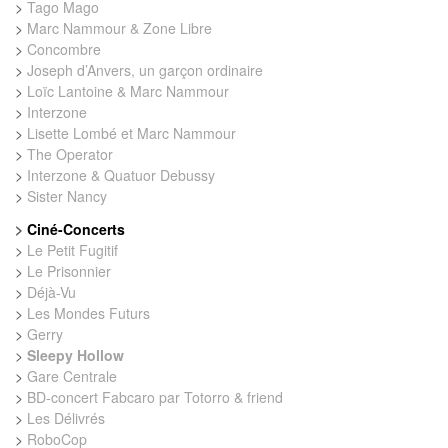
>
Tago Mago
>
Marc Nammour & Zone Libre
>
Concombre
>
Joseph d’Anvers, un garçon ordinaire
>
Loïc Lantoine & Marc Nammour
>
Interzone
>
Lisette Lombé et Marc Nammour
>
The Operator
>
Interzone & Quatuor Debussy
>
Sister Nancy
>
Ciné-Concerts
>
Le Petit Fugitif
>
Le Prisonnier
>
Déjà-Vu
>
Les Mondes Futurs
>
Gerry
>
Sleepy Hollow
>
Gare Centrale
>
BD-concert Fabcaro par Totorro & friend
>
Les Délivrés
>
RoboCop