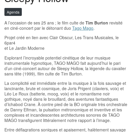
Agenda
A l’occasion de ses 25 ans ; le film culte de
Tim Burton
revisité
en ciné-concert par le détonant duo
Tago Mago
.
Projet créé en lien avec Clair Obscur, Les Trans Musicales, le
6par4
et Le Jardin Moderne
Explorant l’incroyable potentiel cinétique de leur musique
instrumentale hypnotique, TAGO MAGO fait aujourd’hui le pari
d’un ciné-concert autour de Sleepy Hollow, la légende du cavalier
sans tête (1999), film culte de Tim Burton.
La complicité est immédiate entre la musique à la fois sauvage et
lancinante, brute et cosmique, de Joris Prigent (claviers, voix) et
Léo Le Roux (batterie, moog, voix) et le romantisme noir
gothique, noyé dans le brouillard, des aventures fantastiques
d’Ichabod Crane. À contre pied de la BO originale très orchestrale
de Danny Elfman, la pulsation métronomique et inventive et les
complexes et incandescentes architectures sonores de TAGO
MAGO transfigurent littéralement notre rapport à l’image.
Entre déflagrations soniques et apaisement, halètement sauvage