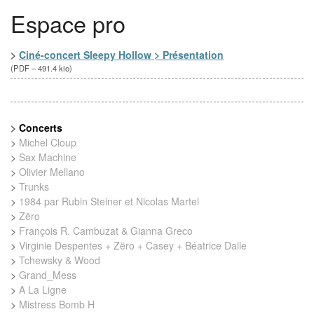
Espace pro
>
Ciné-concert Sleepy Hollow > Présentation
(
PDF – 491.4 kio
)
>
Concerts
>
Michel Cloup
>
Sax Machine
>
Olivier Mellano
>
Trunks
>
1984 par Rubin Steiner et Nicolas Martel
>
Zëro
>
François R. Cambuzat & Gianna Greco
>
Virginie Despentes + Zëro + Casey + Béatrice Dalle
>
Tchewsky & Wood
>
Grand_Mess
>
A La Ligne
>
Mistress Bomb H