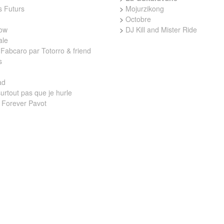
 Futurs
>
Mojurzikong
>
Octobre
low
>
DJ Kill and Mister Ride
ale
Fabcaro par Totorro & friend
s
ad
urtout pas que je hurle
 Forever Pavot