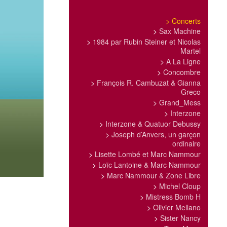
>
Concerts
>
Sax Machine
>
1984 par Rubin Steiner et Nicolas
Martel
>
A La Ligne
>
Concombre
>
François R. Cambuzat & Gianna
Greco
>
Grand_Mess
>
Interzone
>
Interzone & Quatuor Debussy
>
Joseph d’Anvers, un garçon
ordinaire
>
Lisette Lombé et Marc Nammour
>
Loïc Lantoine & Marc Nammour
>
Marc Nammour & Zone Libre
>
Michel Cloup
>
Mistress Bomb H
>
Olivier Mellano
>
Sister Nancy