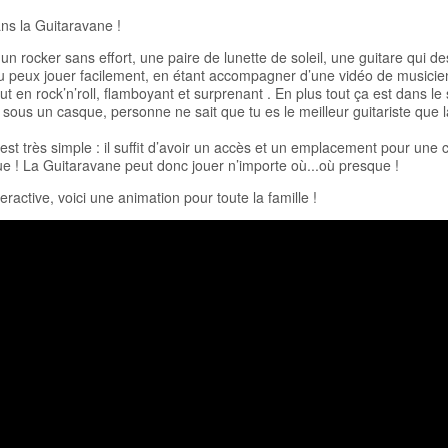
ns la Guitaravane !
s un rocker sans effort, une paire de lunette de soleil, une guitare qui 
u peux jouer facilement, en étant accompagner d’une vidéo de musiciens
t en rock’n’roll, flamboyant et surprenant . En plus tout ça est dans le 
 sous un casque, personne ne sait que tu es le meilleur guitariste que la
est très simple : il suffit d’avoir un accès et un emplacement pour une
que ! La Guitaravane peut donc jouer n’importe où...où presque !
eractive, voici une animation pour toute la famille !