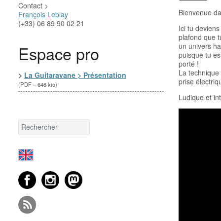
Contact >
Bienvenue da
François Leblay
(+33) 06 89 90 02 21‬
Ici tu devien
plafond que t
un univers hau
Espace pro
puisque tu es
porté !
La technique 
>
La Guitaravane > Présentation
prise électri
(
PDF – 646 kio
)
Ludique et int