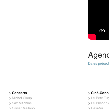
Agen
Dates précéd
>
Concerts
>
Ciné-Conc
>
Michel Cloup
>
Le Petit Fugi
>
Sax Machine
>
Le Prisonni
>
Olivier Mellano
>
Déjà-Vu