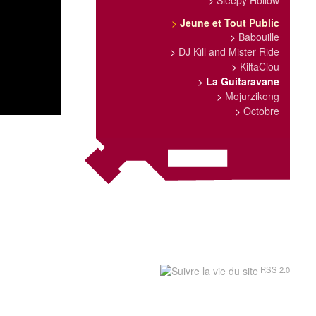
>
Sleepy Hollow
>
Jeune et Tout Public
>
Babouille
>
DJ Kill and Mister Ride
>
KiltaClou
>
La Guitaravane
>
Mojurzikong
>
Octobre
RSS 2.0