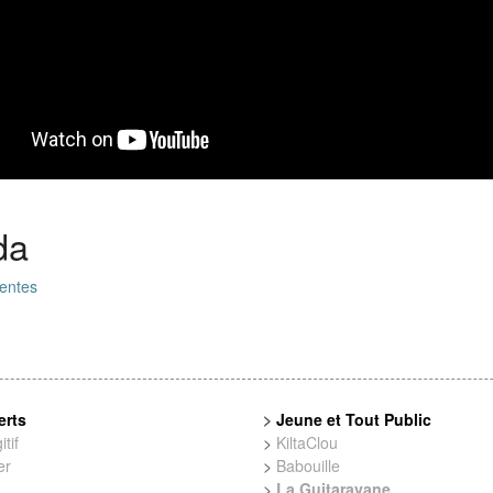
da
entes
erts
>
Jeune et Tout Public
tif
>
KiltaClou
er
>
Babouille
>
La Guitaravane