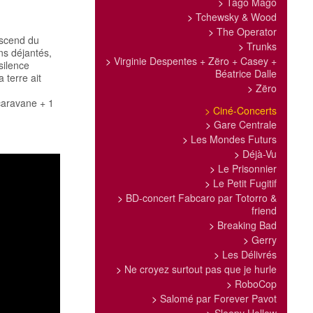
>
Tago Mago
>
Tchewsky & Wood
>
The Operator
descend du
>
Trunks
 déjantés,
>
Virginie Despentes + Zëro + Casey +
silence
Béatrice Dalle
 terre ait
>
Zëro
 caravane + 1
>
Ciné-Concerts
>
Gare Centrale
>
Les Mondes Futurs
>
Déjà-Vu
>
Le Prisonnier
>
Le Petit Fugitif
>
BD-concert Fabcaro par Totorro &
friend
>
Breaking Bad
>
Gerry
>
Les Délivrés
>
Ne croyez surtout pas que je hurle
>
RoboCop
>
Salomé par Forever Pavot