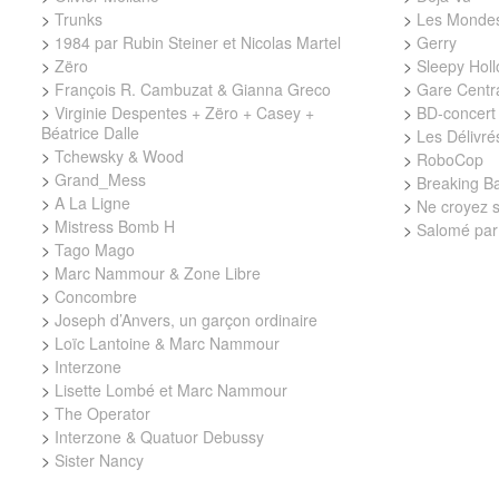
>
Trunks
>
Les Mondes
>
1984 par Rubin Steiner et Nicolas Martel
>
Gerry
>
Zëro
>
Sleepy Hol
>
François R. Cambuzat & Gianna Greco
>
Gare Centr
>
Virginie Despentes + Zëro + Casey +
>
BD-concert 
Béatrice Dalle
>
Les Délivré
>
Tchewsky & Wood
>
RoboCop
>
Grand_Mess
>
Breaking B
>
A La Ligne
>
Ne croyez s
>
Mistress Bomb H
>
Salomé par
>
Tago Mago
>
Marc Nammour & Zone Libre
>
Concombre
>
Joseph d’Anvers, un garçon ordinaire
>
Loïc Lantoine & Marc Nammour
>
Interzone
>
Lisette Lombé et Marc Nammour
>
The Operator
>
Interzone & Quatuor Debussy
>
Sister Nancy