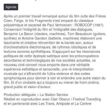
Agenda
Après un premier travail remarqué autour du film culte des Frères
Coen, Fargo, le trio Fragments s’est emparé du classique
polysémique et oscarisé de Paul Verhoeven : ROBOCOP (1987).
Conservant l’intégrité du film et l’intégralité des dialogues,
Benjamin Le Baron (claviers, machines), Tom Beaudouin (guitare,
synthés) et Antoine Gandon (batterie, machines) élaborent une
fascinante et créative réinvention de la bande-son, autour
d’orchestrations électroniques, de rythmes robotiques et de
textures sonores synthétiques. S’appuyant sur les résonances
politiques de cette dystopie satirique avec les préoccupations
sécuritaires et technologiques de nos sociétés actuelles, ce
nouveau ciné-concert nous emporte dans une véritable
expérience esthétique et sensorielle, une ré-interprétation
musicale qui s’affranchit de l’ultra-violence et des codes
symphoniques pour donner à voir et entendre une autre vision du
film. Et d’un cinéaste qui a toujours su mener de front cinéma
grand public et vision d’auteur.
Production déléguée > La Station Service
Réalisé en coproduction avec Clair Obscur / Festival Travelling
et en partenariat avec Les Trans, Antipode et La Carène