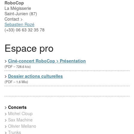
RoboCop
La Mégisserie
Saint-Junien (87)
Contact >
Sebastien Rozé
(+33) 06 63 32 35 78
Espace pro
>
Ciné-concert RoboCop > Présentation
(
PDF – 728.6 kio
)
>
Dossier actions culturelles
(
PDF – 1.6 Mio
)
>
Concerts
>
Michel Cloup
>
Sax Machine
>
Olivier Mellano
>
Trunks