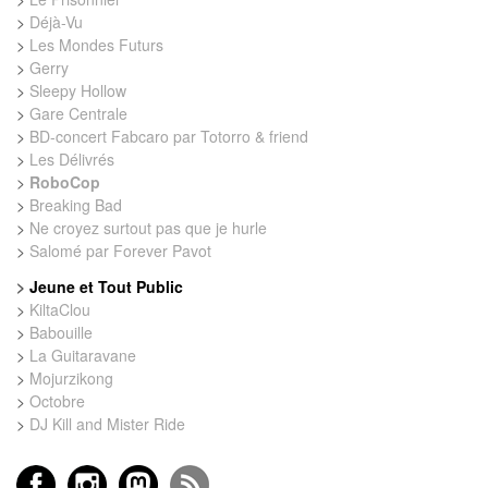
>
Déjà-Vu
>
Les Mondes Futurs
>
Gerry
>
Sleepy Hollow
>
Gare Centrale
>
BD-concert Fabcaro par Totorro & friend
>
Les Délivrés
>
RoboCop
>
Breaking Bad
>
Ne croyez surtout pas que je hurle
>
Salomé par Forever Pavot
>
Jeune et Tout Public
>
KiltaClou
>
Babouille
>
La Guitaravane
>
Mojurzikong
>
Octobre
>
DJ Kill and Mister Ride