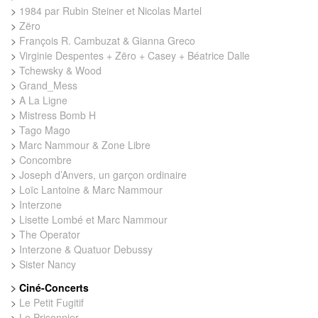
>
1984 par Rubin Steiner et Nicolas Martel
>
Zëro
>
François R. Cambuzat & Gianna Greco
>
Virginie Despentes + Zëro + Casey + Béatrice Dalle
>
Tchewsky & Wood
>
Grand_Mess
>
A La Ligne
>
Mistress Bomb H
>
Tago Mago
>
Marc Nammour & Zone Libre
>
Concombre
>
Joseph d’Anvers, un garçon ordinaire
>
Loïc Lantoine & Marc Nammour
>
Interzone
>
Lisette Lombé et Marc Nammour
>
The Operator
>
Interzone & Quatuor Debussy
>
Sister Nancy
>
Ciné-Concerts
>
Le Petit Fugitif
>
Le Prisonnier