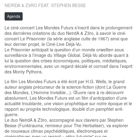
NEIRDA & Z3RO FEAT. STEPHEN BESSE
Agenda
Le ciné-concert Les Mondes Futurs s’inscrit dans le prolongement
des dernières créations du duo NeirdA & Z3ro, à savoir le ciné-
concert Le Prisonnier (la série anglaise culte de 1967) ainsi que
leur dernier projet, le Ciné-Live Déjà-Vu.
Le Prisonnier anticipait la question d’un monde orwellien sous
surveillance à l’image du Village Global. Déjà-Vu aborde quant à
lui la question des crises économiques, politiques, médiatiques,
environnementales, avec un regard décalé et corrosif dans l’esprit
des Monty Pythons.
Le film Les Mondes Futurs a été écrit par H.G. Wells, le grand
auteur anglais précurseur de la science-fiction (dont La Guerre
des Mondes, L’Homme Invisible...). Œuvre rare à re-découvrir
absolument, Les Mondes Futurs est un film d’anticipation d’une
actualité troublante, une vision prophétique sur notre époque et le
rapport au progrès technologique, doublé d’un pamphlet anti-
guerre.
Le duo NeirdA & Z3ro, accompagné aux claviers par Stephen
Besse (Funktrauma, remixeur pour The Herbaliser), va explorer
de nouveaux climax psychédéliques, électroniques et
cinématiques avec un regard « rétro-futuriste" sur ce