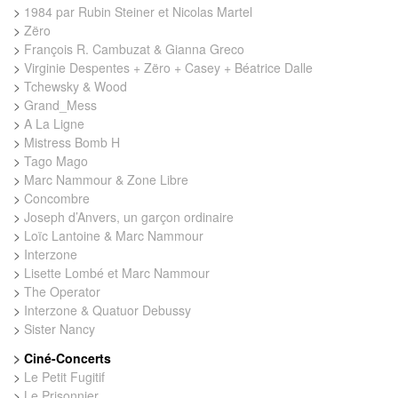
>
1984 par Rubin Steiner et Nicolas Martel
>
Zëro
>
François R. Cambuzat & Gianna Greco
>
Virginie Despentes + Zëro + Casey + Béatrice Dalle
>
Tchewsky & Wood
>
Grand_Mess
>
A La Ligne
>
Mistress Bomb H
>
Tago Mago
>
Marc Nammour & Zone Libre
>
Concombre
>
Joseph d’Anvers, un garçon ordinaire
>
Loïc Lantoine & Marc Nammour
>
Interzone
>
Lisette Lombé et Marc Nammour
>
The Operator
>
Interzone & Quatuor Debussy
>
Sister Nancy
>
Ciné-Concerts
>
Le Petit Fugitif
>
Le Prisonnier