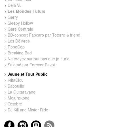
>
Déjà-Vu
>
Les Mondes Futurs
>
Gerry
>
Sleepy Hollow
>
Gare Centrale
>
BD-concert Fabcaro par Totorro & friend
>
Les Délivrés
>
RoboCop
>
Breaking Bad
>
Ne croyez surtout pas que je hurle
>
Salomé par Forever Pavot
>
Jeune et Tout Public
>
KiltaClou
>
Babouille
>
La Guitaravane
>
Mojurzikong
>
Octobre
>
DJ Kill and Mister Ride