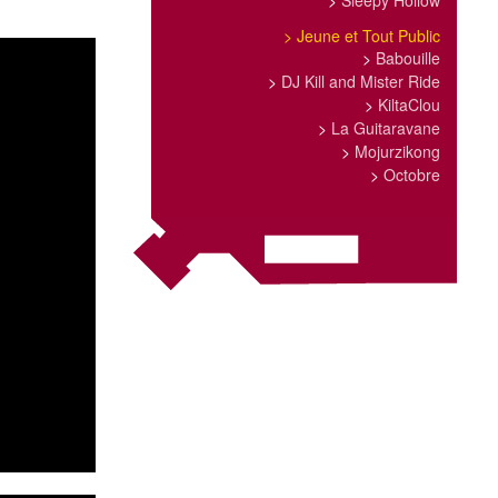
>
Sleepy Hollow
>
Jeune et Tout Public
>
Babouille
>
DJ Kill and Mister Ride
>
KiltaClou
>
La Guitaravane
>
Mojurzikong
>
Octobre