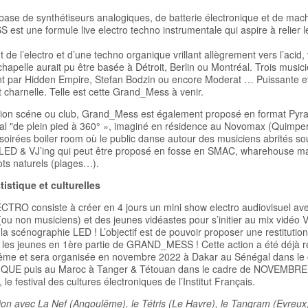
ase de synthétiseurs analogiques, de batterie électronique et de mac
t une formule live electro techno instrumentale qui aspire à relier l
de l’electro et d’une techno organique vrillant allègrement vers l’acid, v
 chapelle aurait pu être basée à Détroit, Berlin ou Montréal. Trois music
nt par Hidden Empire, Stefan Bodzin ou encore Moderat … Puissante et
 charnelle. Telle est cette Grand_Mess à venir.
sion scéne ou club, Grand_Mess est également proposé en format Pyra
al "de plein pied à 360° », imaginé en résidence au Novomax (Quimper)
soirées boiler room où le public danse autour des musiciens abrités s
LED & VJ’ing qui peut être proposé en fosse en SMAC, wharehouse ma
pots naturels (plages…).
tistique et culturelles
TRO consiste à créer en 4 jours un mini show electro audiovisuel av
(ou non musiciens) et des jeunes vidéastes pour s’initier au mix vidéo V
la scénographie LED ! L’objectif est de pouvoir proposer une restitution 
 les jeunes en 1ère partie de GRAND_MESS ! Cette action a été déjà r
ême et sera organisée en novembre 2022 à Dakar au Sénégal dans le
UE puis au Maroc à Tanger & Tétouan dans le cadre de NOVEMBRE
 festival des cultures électroniques de l’Institut Français.
on avec La Nef (Angoulême), le Tétris (Le Havre), le Tangram (Evreux)