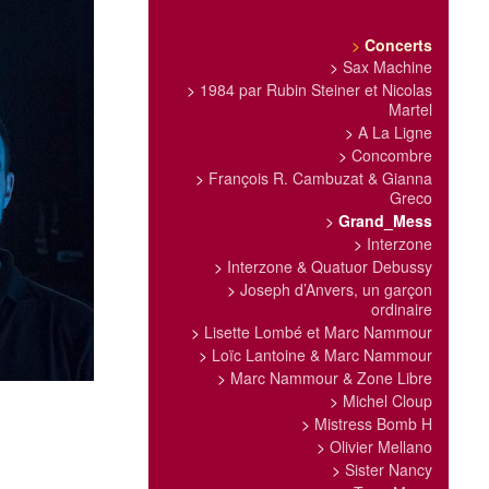
>
Concerts
>
Sax Machine
>
1984 par Rubin Steiner et Nicolas
Martel
>
A La Ligne
>
Concombre
>
François R. Cambuzat & Gianna
Greco
>
Grand_Mess
>
Interzone
>
Interzone & Quatuor Debussy
>
Joseph d’Anvers, un garçon
ordinaire
>
Lisette Lombé et Marc Nammour
>
Loïc Lantoine & Marc Nammour
>
Marc Nammour & Zone Libre
>
Michel Cloup
>
Mistress Bomb H
>
Olivier Mellano
>
Sister Nancy