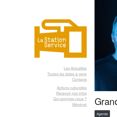
Les Actualités
Toutes les dates à venir
Contacts
Actions culturelles
Recevoir nos infos
Gran
Qui sommes-nous ?
Mécénat
Agenda