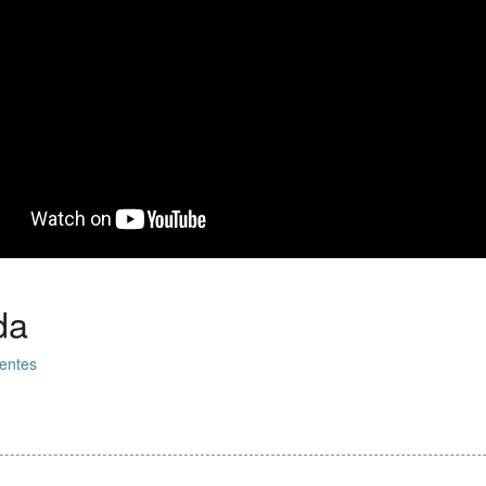
da
entes