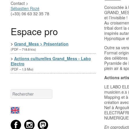
Contact >
Concoctée à b
Sébastien Rozé
GRAND_MESS es
(+33) 06 63 32 35 78
et l’Invisible !
Au croisement 
Espace pro
tribal dont la
inspirés auta
Hypnotique et
>
Grand_Mess > Présentation
Outre sa ver
(
PDF – 718.8 kio
)
Format origin
des célèbres 
>
Actions culturelles Grand_Mess - Labo
Pyramide de 
Electro
plein air & s
(
PDF – 1.5 Mio
)
Actions artis
LE LABO ELEC
musicien.e.s 
Mapping et à 
création avec
Nef à Angoul
ELECTRAFRIQ
NUMERIQUE, le
En coproducti