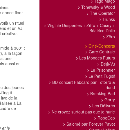
>
Tago Mago
>
Tchewsky & Wood
hines,
e dance floor
>
The Operator
>
Trunks
oilà un rituel
>
Virginie Despentes + Zëro + Casey +
iens et un VJ,
Béatrice Dalle
 créative.
>
Zëro
>
Ciné-Concerts
mide à 360° :
>
Gare Centrale
, à la façon
>
Les Mondes Futurs
ous une
is aussi en
>
Déjà-Vu
>
Le Prisonnier
>
Le Petit Fugitif
>
BD-concert Fabcaro par Totorro &
ec des jeunes
friend
J’ing &
>
Breaking Bad
live de la
>
Gerry
éalisée à La
>
Les Délivrés
 cadre de
>
Ne croyez surtout pas que je hurle
>
RoboCop
>
Salomé par Forever Pavot
 et le