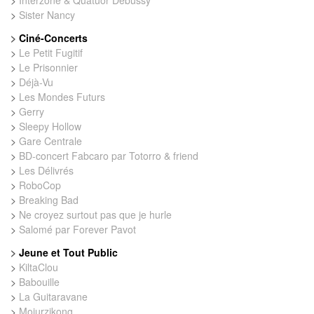
>
Interzone & Quatuor Debussy
>
Sister Nancy
>
Ciné-Concerts
>
Le Petit Fugitif
>
Le Prisonnier
>
Déjà-Vu
>
Les Mondes Futurs
>
Gerry
>
Sleepy Hollow
>
Gare Centrale
>
BD-concert Fabcaro par Totorro & friend
>
Les Délivrés
>
RoboCop
>
Breaking Bad
>
Ne croyez surtout pas que je hurle
>
Salomé par Forever Pavot
>
Jeune et Tout Public
>
KiltaClou
>
Babouille
>
La Guitaravane
>
Mojurzikong