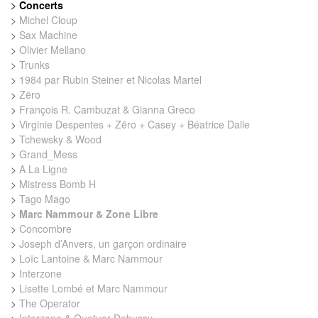
>
Concerts
>
Michel Cloup
>
Sax Machine
>
Olivier Mellano
>
Trunks
>
1984 par Rubin Steiner et Nicolas Martel
>
Zëro
>
François R. Cambuzat & Gianna Greco
>
Virginie Despentes + Zëro + Casey + Béatrice Dalle
>
Tchewsky & Wood
>
Grand_Mess
>
A La Ligne
>
Mistress Bomb H
>
Tago Mago
>
Marc Nammour & Zone Libre
>
Concombre
>
Joseph d’Anvers, un garçon ordinaire
>
Loïc Lantoine & Marc Nammour
>
Interzone
>
Lisette Lombé et Marc Nammour
>
The Operator