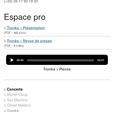
(+33) 06 17 90 19 23‬
Espace pro
>
Trunks > Présentation
(
PDF – 482.6 kio
)
>
Trunks > Revue de presse
(
PDF – 8.3 Mio
)
Audio
Current
Total
Player
00:00
03:57
time
duration
Trunks > Pieces
>
Concerts
>
Michel Cloup
>
Sax Machine
>
Olivier Mellano
>
Trunks