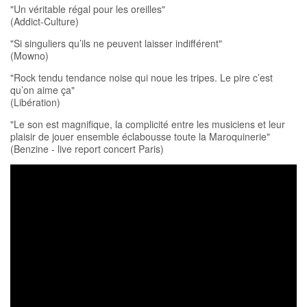
"Un véritable régal pour les oreilles"
(Addict-Culture)
"Si singuliers qu’ils ne peuvent laisser indifférent"
(Mowno)
"Rock tendu tendance noise qui noue les tripes. Le pire c’est
qu’on aime ça"
(Libération)
"Le son est magnifique, la complicité entre les musiciens et leur
plaisir de jouer ensemble éclabousse toute la Maroquinerie"
(Benzine - live report concert Paris)