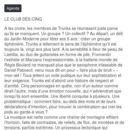
Agenda
LE CLUB DES CINQ
A les croire, les membres de Trunks se réunissent juste parce
qu’ils se manquent. Un groupe ? Un collectif ? Au départ, un défi
du Jardin Moderne pour fêter ses 5 ans : créer un groupe
éphémère. Trunks a tellement le sens de l’éphémère qu’il est
toujours là, vingt ans plus tard. A la sensibilité à fleur de peau de
Laetitia, au duo de guitaristes en forme de pile, Fromentin
l’esthète et Marzano l’expressionniste, à la batterie-monde de
Régïs Boulard ne manquait plus que le saxophone inlassable de
Daniel Paboeuf, venu nous dit-on pour « faire plus de bruit » -
mon œil ! Tous jettent un voile pudique sur leur sophistication et
leur exigence. Trunks est d’abord une histoire de respect et
d’amitié. Cinq personnages en quête, non d’un auteur comme
dirait l’autre, mais d’une émotion nouvelle, qui n’adviendrait que
lorsqu’ils sont ensemble. Une liberté conquise à plusieurs. Une
problématique : comment faire, au-delà des mots et de leurs
déclarations d’intention, pour trouver la combinaison qui met les
poils au garde-à vous ?
La musique est nette comme une chaîne de montagne effilant
l’horizon, faite de contrastes, de reliefs, de flux, de montées et de
tensions, parfois extrêmes. Un processus tectonique qui