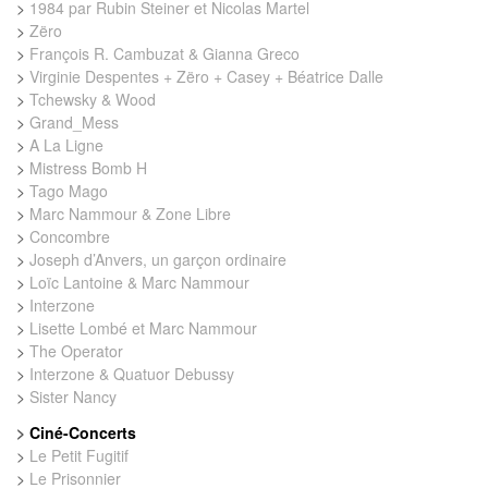
>
1984 par Rubin Steiner et Nicolas Martel
>
Zëro
>
François R. Cambuzat & Gianna Greco
>
Virginie Despentes + Zëro + Casey + Béatrice Dalle
>
Tchewsky & Wood
>
Grand_Mess
>
A La Ligne
>
Mistress Bomb H
>
Tago Mago
>
Marc Nammour & Zone Libre
>
Concombre
>
Joseph d’Anvers, un garçon ordinaire
>
Loïc Lantoine & Marc Nammour
>
Interzone
>
Lisette Lombé et Marc Nammour
>
The Operator
>
Interzone & Quatuor Debussy
>
Sister Nancy
>
Ciné-Concerts
>
Le Petit Fugitif
>
Le Prisonnier