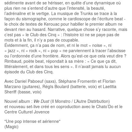
sédimente avant de se hérisser, en quête d’une dynamique où
plus rien ne s’entend d’autre que l’intensité, la beauté,
l’adrénaline et le vertige. La musique de Trunks se trace à la
façon du sismographe, comme le cardioscope de l’écriture beat -
le choix de textes de Kerouac pour habiller le premier album ne
devant rien au hasard. Narrative, quelque chose s’y raconte, mais
c’est pas « le Club des Cinq » : l’histoire ici ne se paye pas de
mots et à la fin, il n’y a pas de coupable.
Évidemment, ça n’a pas de nom, et ni le mot « noise », ni
« jazz », ni « rock », ni « pop » ne parviennent à tracer l’abscisse
ou l’ordonnée d’une frontière. Alors qu’est-ce que cela veut dire ?
Rimbaud, poète beat, répondait à sa mère : « Ce que ça dit,
littéralement, et dans tous les sens ». Il n’avait jamais lu aucun
épisode du Club des Cinq.
Avec Daniel Paboeuf (saxs), Stéphane Fromentin et Florian
Marzano (guitares), Régïs Boulard (batterie, voix) et Laetitia
Sheriff (basse, voix)
Nouvel album :
We Dust
(Il Monstro / L’Autre Distirbution)
et nouveau set-live créé en coproduction avec le Chato’Do et le
Centre Culturel Jovence
"Une pop intense et aérienne"
(Magic)