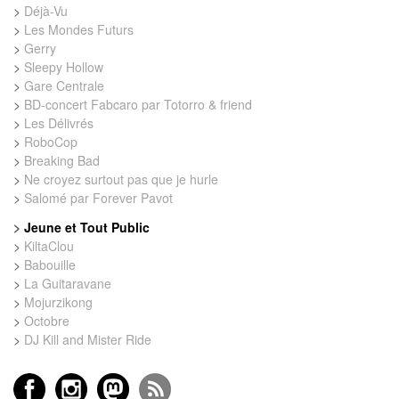
>
Déjà-Vu
>
Les Mondes Futurs
>
Gerry
>
Sleepy Hollow
>
Gare Centrale
>
BD-concert Fabcaro par Totorro & friend
>
Les Délivrés
>
RoboCop
>
Breaking Bad
>
Ne croyez surtout pas que je hurle
>
Salomé par Forever Pavot
>
Jeune et Tout Public
>
KiltaClou
>
Babouille
>
La Guitaravane
>
Mojurzikong
>
Octobre
>
DJ Kill and Mister Ride